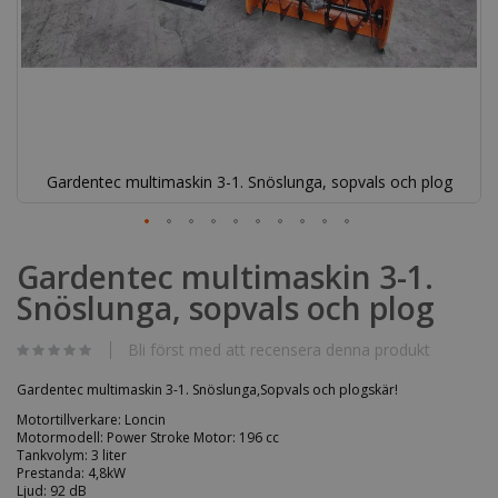
Gardentec multimaskin 3-1. Snöslunga, sopvals och plog
Hoppa
till
Gardentec multimaskin 3-1.
början
Snöslunga, sopvals och plog
av
bildgalleriet
Bli först med att recensera denna produkt
Gardentec multimaskin 3-1. Snöslunga,Sopvals och plogskär!
Motortillverkare: Loncin
Motormodell: Power Stroke Motor: 196 cc
Tankvolym: 3 liter
Prestanda: 4,8kW
Ljud: 92 dB