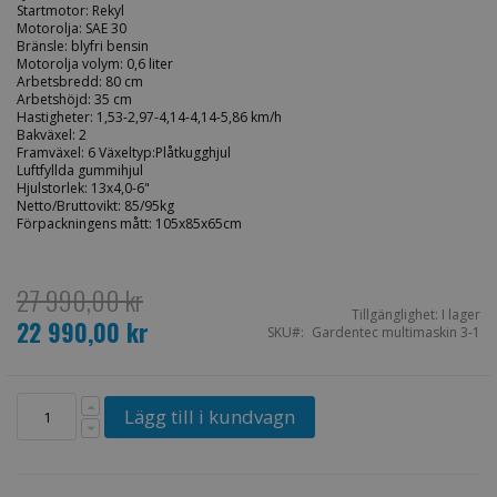
Startmotor: Rekyl
Motorolja: SAE 30
Bränsle: blyfri bensin
Motorolja volym: 0,6 liter
Arbetsbredd: 80 cm
Arbetshöjd: 35 cm
Hastigheter: 1,53-2,97-4,14-4,14-5,86 km/h
Bakväxel: 2
Framväxel: 6 Växeltyp:Plåtkugghjul
Luftfyllda gummihjul
Hjulstorlek: 13x4,0-6"
Netto/Bruttovikt: 85/95kg
Förpackningens mått: 105x85x65cm
27 990,00 kr
Tillgänglighet:
I lager
22 990,00 kr
Special
SKU
Gardentec multimaskin 3-1
Price
Lägg till i kundvagn