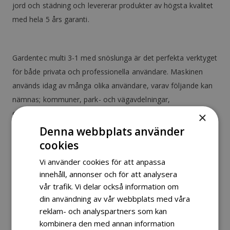
jord och städning och levererar produkter av högsta kvalitet
med hela 5 års garanti.
Gardentec multi 3-1 med snöslunga är det perfekta verktyget
för både privata och professionella användare. Maskinen
används idag av många olika användare, varav följande kan
nämnas; kommuner, park- och vägavdelningar,
entreprenörer, små hantverksföretag, kyrkogårdar, butiker,
×
parkeringsplatser, bensinstationer, gårdar och privata
Denna webbplats använder
villaägare. Optimal vikt/balansfördelning: Motorn och axeln
cookies
är placerade strax ovanför hjulets mitt, vilket ger den bästa
Vi använder cookies för att anpassa
balansen i maskinen.
innehåll, annonser och för att analysera
vår trafik. Vi delar också information om
din användning av vår webbplats med våra
Det gör det lättare att manövrera med verktygen, till
reklam- och analyspartners som kan
exempel när trottoarkanter eller andra hinder ska passeras.
kombinera den med annan information