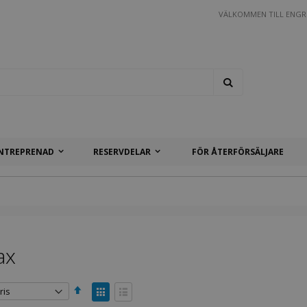
VÄLKOMMEN TILL ENGR
Search
NTREPRENAD
RESERVDELAR
FÖR ÅTERFÖRSÄLJARE
ax
Sätt
Visa
fallande
som