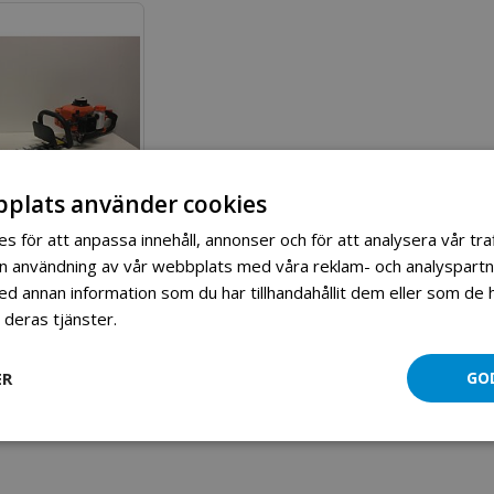
sortering
Rutnät
Listvy
plats använder cookies
s för att anpassa innehåll, annonser och för att analysera vår traf
in användning av vår webbplats med våra reklam- och analyspart
Gardentec bensindriven häcksax 65cm svärd
 annan information som du har tillhandahållit dem eller som de h
498,00 kr
 deras tjänster.
Läs mer
ER
GO
till i kundvagn