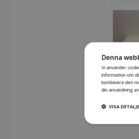
Denna webb
Vi använder cookie
information om d
kombinera den med
2 
din användning av
VISA DETALJ
Lägg 