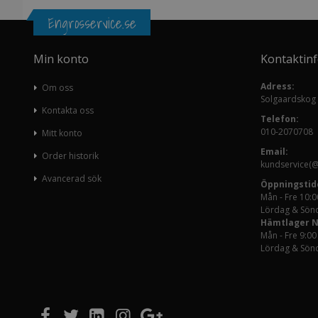
Engrosservice.se
Min konto
Kontaktin
Adress:
Om oss
Solgaardskog
Kontakta oss
Telefon:
010-2070708
Mitt konto
Email:
Order historik
kundservice(@
Avancerad sök
Öppningstid
Mån - Fre 10:0
Lördag & Sönd
Hämtlager 
Mån - Fre 9:00
Lördag & Sönd