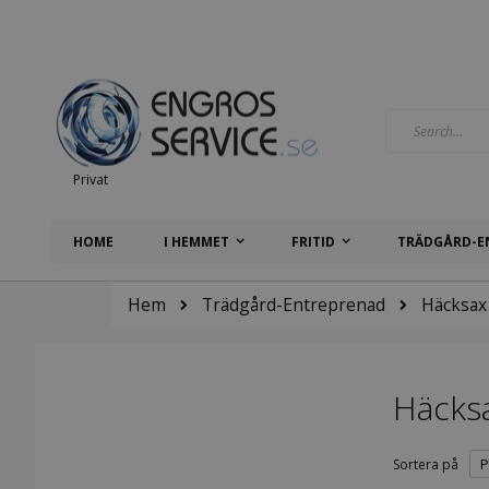
Hoppa
till
innehållet
Search
Privat
HOME
I HEMMET
FRITID
TRÄDGÅRD-E
Hem
Trädgård-Entreprenad
Häcksax
Häcks
Sortera på