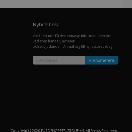
Nyhetsbrev
Var först ute! Få den senaste informationen om
vad som händer, nyheter
och erbjudanden. Anmäl dig till nyhetsbrev idag
Prenumerera
Sign
Up
for
Our
Newsletter:
Copyright © 2020 EUROSHOPPER GROUP AS. All Rights Reserved.