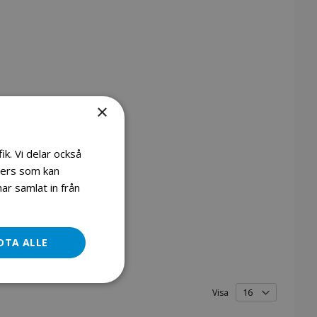
×
ik. Vi delar också
ners som kan
ar samlat in från
DTA ALLE
Visa