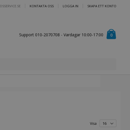
OSSERVICE.SE
KONTAKTA OSS
LOGGA IN
SKAPA ETT KONTO
Cart
Support 010-2070708 - Vardagar 10:00-17:00
artiklar
0
Visa