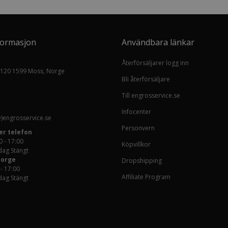
formasjon
Användbara länkar
Återförsäljarer logg inn
 120 1599 Moss, Norge
Bli återförsäljare
Till engrosservice.se
Infocenter
)engrosservice.se
Personvern
er telefon
0 - 17:00
Köpvillkor
ag Stängt
Norge
Dropshipping
 - 17:00
Affiliate Program
ag Stängt