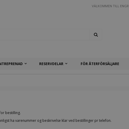
VÄLKOMMEN TILL ENGR
Search
NTREPRENAD
RESERVDELAR
FÖR ÅTERFÖRSÄLJARE
or bestilling.
ligst ha varenummer og beskrivelse klar ved bestillinger pr telefon.