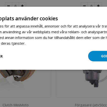
Lägg till i kundvagn
Lägg till i kundv
plats använder cookies
s för att anpassa innehåll, annonser och för att analysera vår traf
in användning av vår webbplats med våra reklam- och analyspart
 annan information som du har tillhandahållit dem eller som de h
 deras tjänster.
Läs mer
ER
GO
Clutch MiniMoto
Förgasare (atv50cc