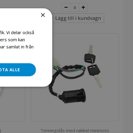
×
agn
Lägg till i kundvagn
ik. Vi delar också
ners som kan
ar samlat in från
DTA ALLE
)
Tenningslås med nøkkel minimoto