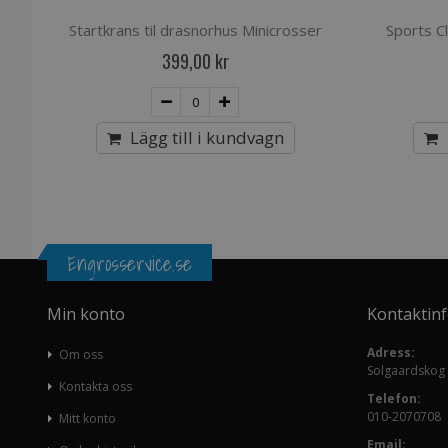
Startkrans til drasnorhus Minicrosser
Sports Cl
399,00 kr
Lägg till i kundvagn
Engrosservice.se
Min konto
Kontaktin
Adress:
Om oss
Solgaardskog
Kontakta oss
Telefon:
010-2070708
Mitt konto
Email: