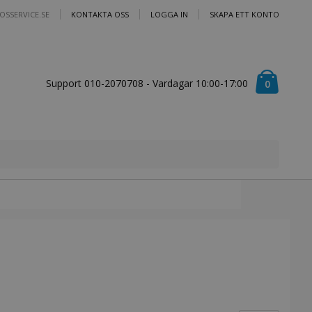
OSSERVICE.SE
KONTAKTA OSS
LOGGA IN
SKAPA ETT KONTO
Cart
Support 010-2070708 - Vardagar 10:00-17:00
artiklar
0