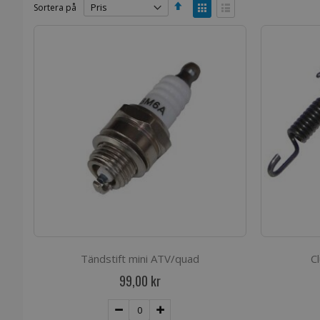
Sätt
Visa
Sortera på
fallande
som
sortering
Rutnät
Listvy
Tändstift mini ATV/quad
C
99,00 kr