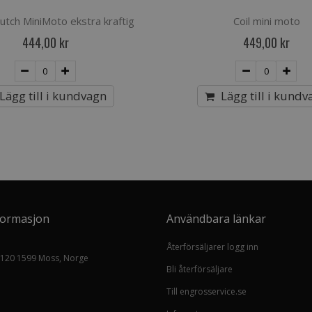
utch MiniMoto ekstra kraftig
Coil mini moto
444,00 kr
449,00 kr
Lägg till i kundvagn
Lägg till i kundv
formasjon
Användbara länkar
Återförsäljarer logg inn
 120 1599 Moss, Norge
Bli återförsäljare
Till engrosservice.se