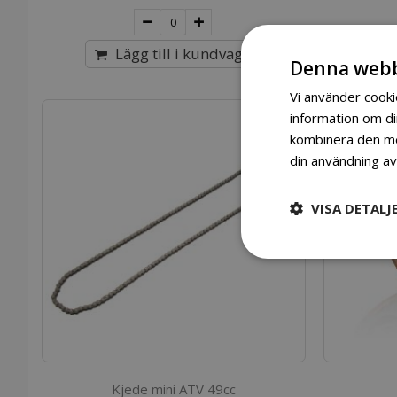
Lägg till i kundvagn
Denna webb
Vi använder cookie
information om d
kombinera den med
din användning av
VISA DETALJ
Kjede mini ATV 49cc