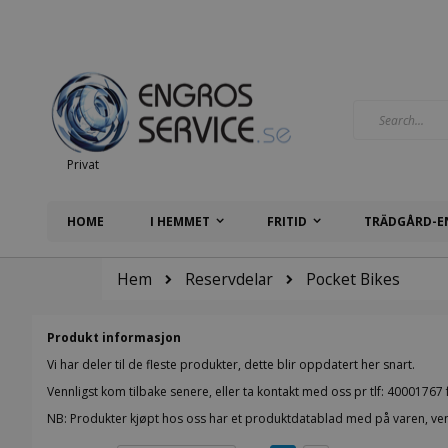
Hoppa
till
innehållet
Search
Privat
HOME
I HEMMET
FRITID
TRÄDGÅRD-E
Hem
Reservdelar
Pocket Bikes
Produkt informasjon
Vi har deler til de fleste produkter, dette blir oppdatert her snart.
Vennligst kom tilbake senere, eller ta kontakt med oss pr tlf: 40001767 f
NB: Produkter kjøpt hos oss har et produktdatablad med på varen, venn