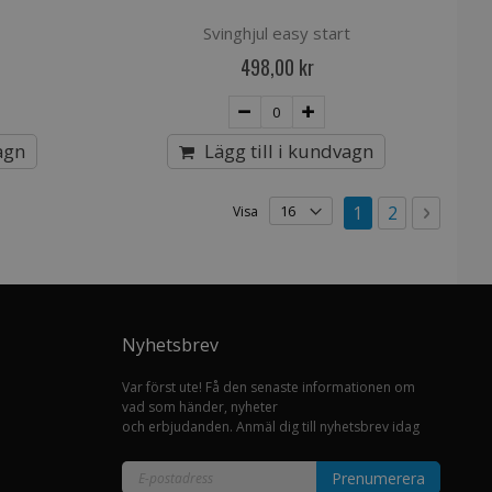
Svinghjul easy start
498,00 kr
agn
Lägg till i kundvagn
Sida
You're currently
Sida
Sida
Nästa
1
2
Visa
Nyhetsbrev
Var först ute! Få den senaste informationen om
vad som händer, nyheter
och erbjudanden. Anmäl dig till nyhetsbrev idag
Prenumerera