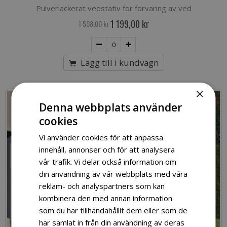
Pulverlackerat vedstativ för förvaring av ved
Special
1 199,00 kr
1 598,00 kr
Price
Lägg till i kundvagn
×
-30%
Denna webbplats använder
cookies
Vi använder cookies för att anpassa
innehåll, annonser och för att analysera
vår trafik. Vi delar också information om
din användning av vår webbplats med våra
reklam- och analyspartners som kan
kombinera den med annan information
som du har tillhandahållit dem eller som de
har samlat in från din användning av deras