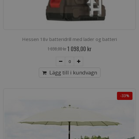
Hessen 18v batteridrill med lader og batteri
Special
1 098,00 kr
1 698,00 kr
Price
Lägg till i kundvagn
-33%