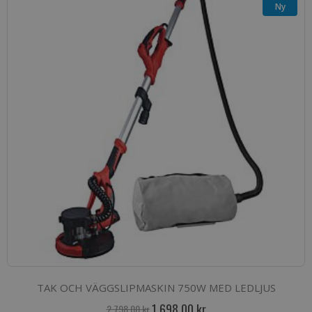
Ny
TAK OCH VÄGGSLIPMASKIN 750W MED LEDLJUS
Special
1 698,00 kr
2 798,00 kr