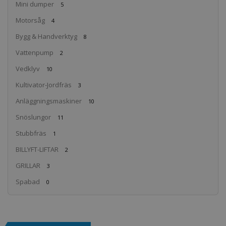
Mini dumper
5
Motorsåg
4
Bygg & Handverktyg
8
Vattenpump
2
Vedklyv
10
Kultivator-Jordfräs
3
Anläggningsmaskiner
10
Snöslungor
11
Stubbfräs
1
BILLYFT-LIFTAR
2
GRILLAR
3
Spabad
0