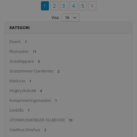
Sida
You're currently reading page
Sida
Sida
Sida
Sida
Sida
Nästa
1
2
3
4
5
Visa
KATEGORI
Elverk
7
Flismaskin
11
Gräsklippare
5
Grästrimmer Gardentec
2
Häcksax
1
Högtryckstvätt
4
Komprimeringsmaskin
1
Lövblås
1
UTOMHUSMÖBLER-TILLBEHÖR
10
Växthus-Drivhus
2