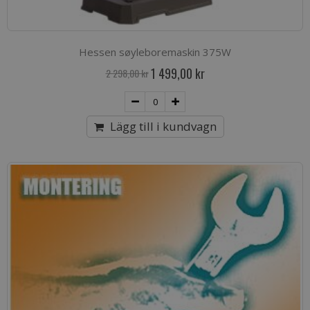
Hessen søyleboremaskin 375W
Special
1 499,00 kr
2 298,00 kr
Price
Lägg till i kundvagn