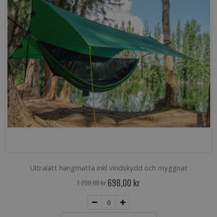
Ultralätt hängmatta inkl vindskydd och myggnät
Special
698,00 kr
1 298,00 kr
Price