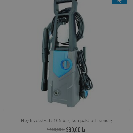
Ny
Högtryckstvätt 105 bar, kompakt och smidig
Special
990,00 kr
1 498,00 kr
Price