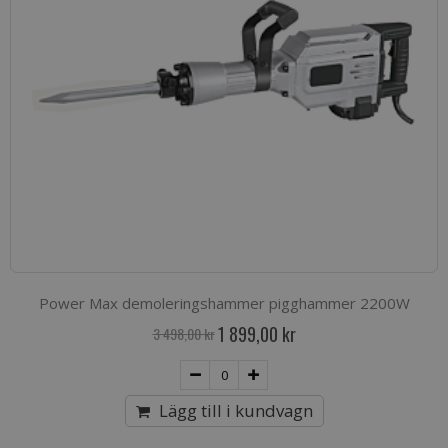
Power Max demoleringshammer pigghammer 2200W
Special
1 899,00 kr
3 498,00 kr
Price
Lägg till i kundvagn