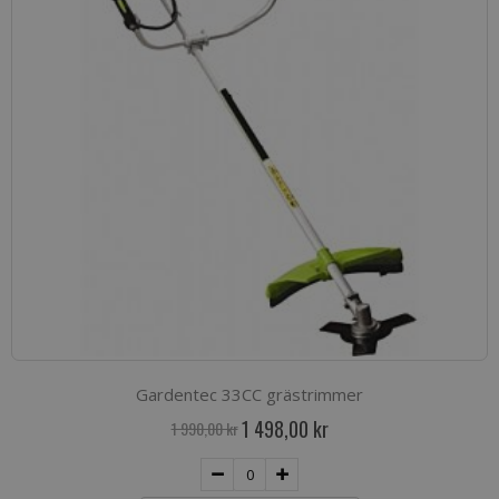
Gardentec 33CC grästrimmer
Special
1 498,00 kr
1 990,00 kr
Price