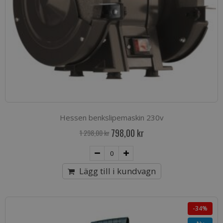
Hessen benkslipemaskin 230v
Special
798,00 kr
1 298,00 kr
Price
Lägg till i kundvagn
-34%