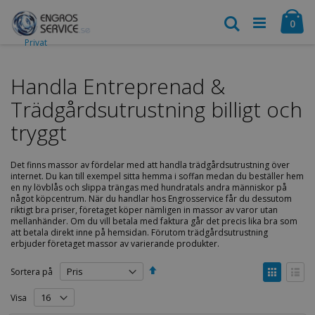
Hoppa
Ca
till
Search
arti
0
innehållet
Privat
Handla Entreprenad &
Trädgårdsutrustning billigt och
tryggt
Det finns massor av fördelar med att handla trädgårdsutrustning över
internet. Du kan till exempel sitta hemma i soffan medan du beställer hem
en ny lövblås och slippa trängas med hundratals andra människor på
något köpcentrum. När du handlar hos Engrosservice får du dessutom
riktigt bra priser, företaget köper nämligen in massor av varor utan
mellanhänder. Om du vill betala med faktura går det precis lika bra som
att betala direkt inne på hemsidan. Förutom trädgårdsutrustning
erbjuder företaget massor av varierande produkter.
Sätt
Visa
Sortera på
fallande
som
sortering
Rutnät
Listv
Visa