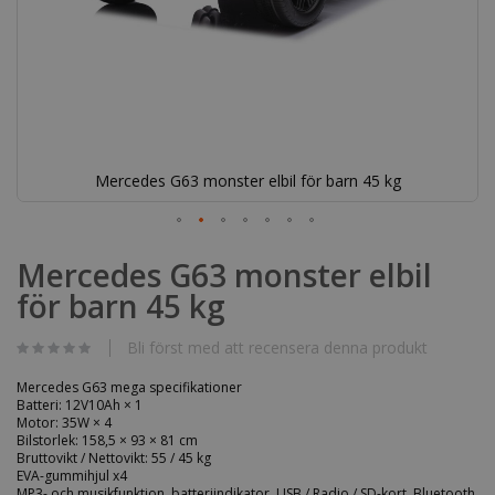
Mercedes G63 monster elbil för barn 45 kg
Hoppa
till
Mercedes G63 monster elbil
början
för barn 45 kg
av
bildgalleriet
Bli först med att recensera denna produkt
Mercedes G63 mega specifikationer
Batteri: 12V10Ah × 1
Motor: 35W × 4
Bilstorlek: 158,5 × 93 × 81 cm
Bruttovikt / Nettovikt: 55 / 45 kg
EVA-gummihjul x4
MP3- och musikfunktion, batteriindikator, USB / Radio / SD-kort, Bluetooth