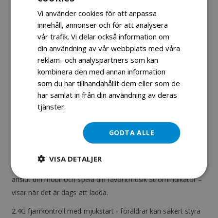
Mercedes, som kombinerar ikonisk design, komfort och
Vi använder cookies för att anpassa
säkerhet.
innehåll, annonser och för att analysera
vår trafik. Vi delar också information om
Denna eleganta elbil är gjord för små äventyrare som älskar
din användning av vår webbplats med våra
stil och fart. Med fyra motorer, EVA-hjul och realistiska
reklam- och analyspartners som kan
detaljer får du en bil som både ser ut och känns som en
kombinera den med annan information
riktig G-Wagon.
som du har tillhandahållit dem eller som de
har samlat in från din användning av deras
Viktiga funktioner Officiellt licensierad av Mercedes-Benz –
tjänster.
Läs mer
autentiska logotyper och detaljer Kraftfulla 4x35W-motorer
– solid prestanda och bra grepp på olika underlag 12V10Ah-
GODTA ALLE
batteri – lång körtid per laddning EVA-hjul – tysta och
stötdämpande för extra komfort LED-lampor fram och bak –
VISA DETALJER
ser bra ut i mörkret MP3, USB, SD, radio och Bluetooth –
anslut din mobil och spela din favoritmusik Strömindikator –
visar när det är dags att ladda.
2.4G fjärrkontroll med mjukstart - föräldrar kan säkert styra