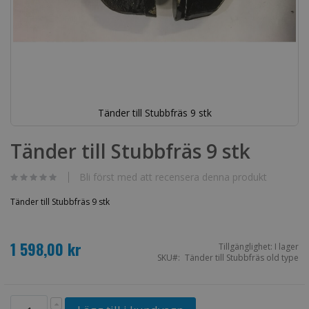
Tänder till Stubbfräs 9 stk
Hoppa
till
Tänder till Stubbfräs 9 stk
början
av
bildgalleriet
Bli först med att recensera denna produkt
Tänder till Stubbfräs 9 stk
1 598,00 kr
Tillgänglighet:
I lager
SKU
Tänder till Stubbfräs old type