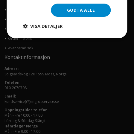
GODTA ALLE
Om oss
Kontakta oss
VISA DETALJER
Mitt konto
Order historik
Avancerad sök
Kontaktinformasjon
Adress:
Solgaardskog 120 1599 Moss, Norge
Telefon:
010-2070708
Email:
kundservice(@)engrosservice.se
Öppningstider telefon
Mån - Fre 10:00 - 17:00
Lördag & Söndag Stängt
Hämtlager Norge
Mån - Fre 9:00 - 17:00