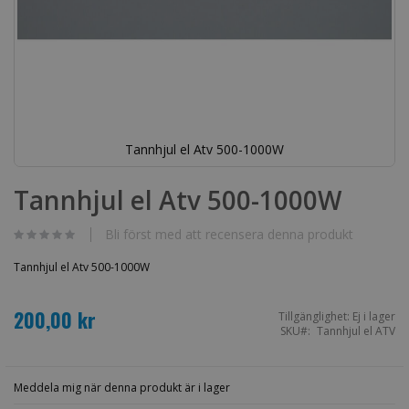
Tannhjul el Atv 500-1000W
Hoppa
till
Tannhjul el Atv 500-1000W
början
av
bildgalleriet
Bli först med att recensera denna produkt
Tannhjul el Atv 500-1000W
200,00 kr
Tillgänglighet:
Ej i lager
SKU
Tannhjul el ATV
Meddela mig när denna produkt är i lager