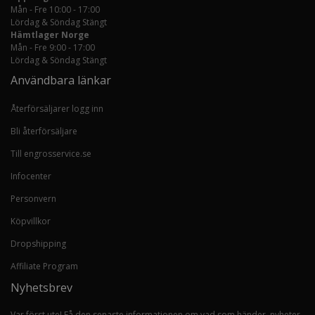
Mån - Fre 10:00 - 17:00
Lördag & Söndag Stängt
Hämtlager Norge
Mån - Fre 9:00 - 17:00
Lördag & Söndag Stängt
Användbara länkar
Återförsäljarer logg inn
Bli återförsäljare
Till engrosservice.se
Infocenter
Personvern
Köpvillkor
Dropshipping
Affiliate Program
Nyhetsbrev
Var först ute! Få den senaste informationen om vad som händer, nyheter