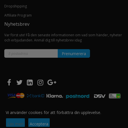
Dropshipping
Affiliate Program
Nyhetsbrev
Var först ute! Få den senaste informationen om vad som händer, nyheter
och erbjudanden. Anmäl dig till nyhetsbrev idag
Prenumerera
Sign
Up
for
Our
Newsletter:
Vi använder cookies för att förbättra din upplevelse.
Copyright © 2020 EUROSHOPPER GROUP AS. All Rights Reserved.
Läs mer!
Acceptera