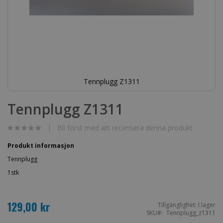
Tennplugg Z1311
Hoppa
till
Tennplugg Z1311
början
av
bildgalleriet
Bli först med att recensera denna produkt
Produkt informasjon
Tennplugg
1stk
129,00 kr
Tillgänglighet:
I lager
SKU
Tennplugg_z1311