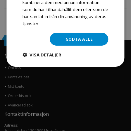
kombinera den med annan information
Fil vedlegg
som du har tillhandahållit dem eller som de
har samlat in från din användning av deras
tjänster.
Läs mer
GODTA ALLE
Engrosservice.se
VISA DETALJER
Min konto
Om oss
Kontakta oss
Mitt konto
Order historik
Avancerad sök
Kontaktinformasjon
Adress:
Solgaardskog 120 1599 Moss, Norge