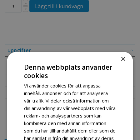
Lägg till i kundvagn
uppgifter
×
Drivreim B1120LI 40hk flishugger
Denna webbplats använder
cookies
Mer information
Vi använder cookies för att anpassa
Recensioner
innehåll, annonser och för att analysera
vår trafik. Vi delar också information om
Fil vedlegg
din användning av vår webbplats med våra
reklam- och analyspartners som kan
kombinera den med annan information
som du har tillhandahållit dem eller som de
har samlat in från din användning av deras