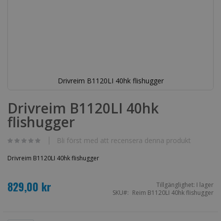
Drivreim B1120LI 40hk flishugger
Hoppa
till
Drivreim B1120LI 40hk
början
flishugger
av
bildgalleriet
Bli först med att recensera denna produkt
Drivreim B1120LI 40hk flishugger
829,00 kr
Tillgänglighet:
I lager
SKU
Reim B1120LI 40hk flishugger