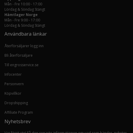
Mån - Fre 10:00 - 17:00
Lördag & Söndag Stängt
Hämtlager Norge
Mån - Fre 9:00 - 17:00
Lördag & Söndag Stängt
Användbara länkar
Återförsäljarer logg inn
Bli återförsäljare
Till engrosservice.se
Infocenter
Personvern
Köpvillkor
Dropshipping
Affiliate Program
Nyhetsbrev
Var först ute! Få den senaste informationen om vad som händer, nyheter