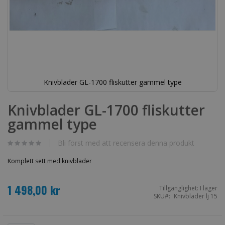
Knivblader GL-1700 fliskutter gammel type
Hoppa
till
Knivblader GL-1700 fliskutter
början
gammel type
av
bildgalleriet
Bli först med att recensera denna produkt
Komplett sett med knivblader
1 498,00 kr
Tillgänglighet:
I lager
SKU
Knivblader lj 15