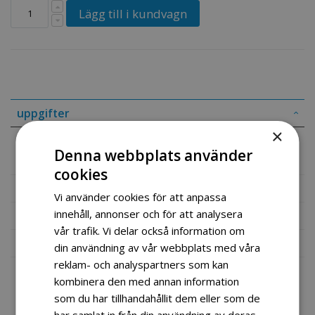
Lägg till i kundvagn
uppgifter
×
Komplett sett med knivblader
Denna webbplats använder
cookies
Mer information
Vi använder cookies för att anpassa
innehåll, annonser och för att analysera
Recensioner
vår trafik. Vi delar också information om
Fil vedlegg
din användning av vår webbplats med våra
reklam- och analyspartners som kan
kombinera den med annan information
som du har tillhandahållit dem eller som de
har samlat in från din användning av deras