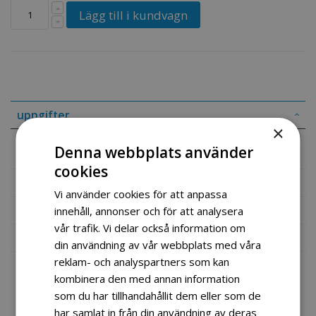
Lägg till i kundvagn
uppgifter
×
Denna webbplats använder
Dømannsknapp mini ATV
cookies
Mer information
Vi använder cookies för att anpassa
Recensioner
innehåll, annonser och för att analysera
vår trafik. Vi delar också information om
Fil vedlegg
din användning av vår webbplats med våra
reklam- och analyspartners som kan
kombinera den med annan information
som du har tillhandahållit dem eller som de
har samlat in från din användning av deras