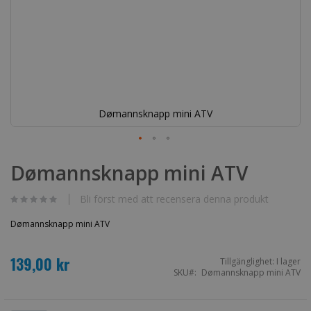
Dømannsknapp mini ATV
Hoppa
till
Dømannsknapp mini ATV
början
av
bildgalleriet
Bli först med att recensera denna produkt
Dømannsknapp mini ATV
139,00 kr
Tillgänglighet:
I lager
SKU
Dømannsknapp mini ATV