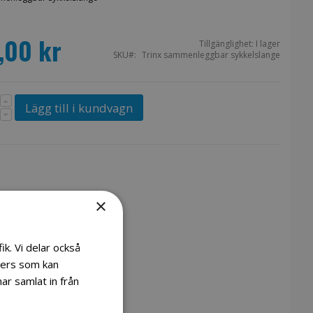
,00 kr
Tillgänglighet:
I lager
SKU
Trinx sammenleggbar sykkelslange
Lägg till i kundvagn
×
ik. Vi delar också
ners som kan
ar samlat in från