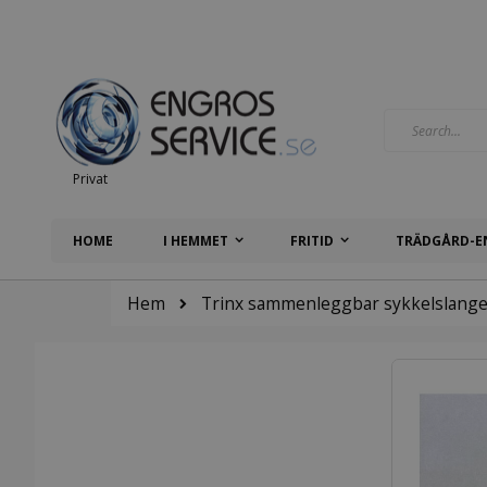
Hoppa
till
innehållet
Search
Privat
HOME
I HEMMET
FRITID
TRÄDGÅRD-E
Hem
Trinx sammenleggbar sykkelslang
Hoppa
till
slutet
av
bildgalleriet