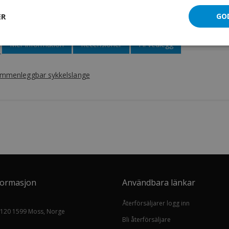
Trinx sammenleggbar sykkelslange
ER
GO
Mer information
Recensioner
Fil vedlegg
ammenleggbar sykkelslange
formasjon
Användbara länkar
Återförsäljarer logg inn
 120 1599 Moss, Norge
Bli återförsäljare