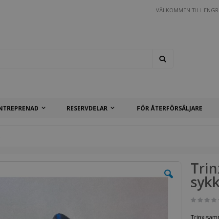
VÄLKOMMEN TILL ENGR
Search
NTREPRENAD
RESERVDELAR
FÖR ÅTERFÖRSÄLJARE
e
Tri
sykk
Trinx sam