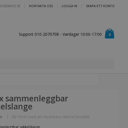
OSSERVICE.SE
KONTAKTA OSS
LOGGA IN
SKAPA ETT KONTO
Cart
Support 010-2070708 - Vardagar 10:00-17:00
artiklar
0
nx sammenleggbar
elslange
Bli först med att recensera denna produkt
menleggbar sykkelslange