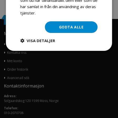
som du har tillhandahållit dem eller som de
har samlat in från din användning av deras
tjänster.
Läs mer
Engrosservice.se
GODTA ALLE
Min konto
VISA DETALJER
Om oss
Kontakta oss
Mitt konto
Order historik
Avancerad sök
Kontaktinformasjon
Adress:
Solgaardskog 120 1599 Moss, Norge
Telefon:
010-2070708