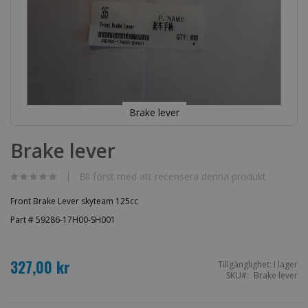
Brake lever
Hoppa
till
Brake lever
början
av
bildgalleriet
Bli först med att recensera denna produkt
Front Brake Lever skyteam 125cc
Part # 59286-17H00-SH001
327,00 kr
Tillgänglighet:
I lager
SKU
Brake lever