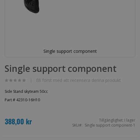
Single support component
Hoppa
till
Single support component
början
av
bildgalleriet
Bli först med att recensera denna produkt
Side Stand skyteam 50cc
Part # 42310-16H10
388,00 kr
Tillgänglighet:
I lager
SKU
Single support component-1