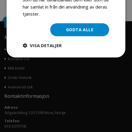
har samlat in från din användning av deras
tjänster.
Läs mer
Engrosservice.se
GODTA ALLE
Min konto
VISA DETALJER
Om oss
Kontakta oss
Mitt konto
Order historik
Avancerad sök
Kontaktinformasjon
Adress:
Solgaardskog 120 1599 Moss, Norge
Telefon:
010-2070708