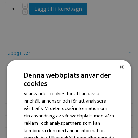
Lägg till i kundvagn
uppgifter
×
Side Stand
Denna webbplats använder
Part # 42310-16H10
cookies
Vi använder cookies för att anpassa
Mer information
innehåll, annonser och för att analysera
vår trafik. Vi delar också information om
Recensioner
din användning av vår webbplats med våra
Fil vedlegg
reklam- och analyspartners som kan
kombinera den med annan information
som du har tillhandahållit dem eller som de