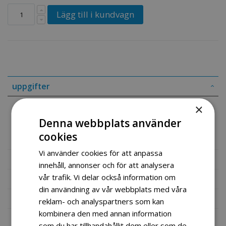
Lägg till i kundvagn
uppgifter
×
Rearview Mirror Assy
Denna webbplats använder
Part# 56500-56600-Z1000
cookies
Vi använder cookies för att anpassa
Mer information
innehåll, annonser och för att analysera
vår trafik. Vi delar också information om
Recensioner
din användning av vår webbplats med våra
Fil vedlegg
reklam- och analyspartners som kan
kombinera den med annan information
som du har tillhandahållit dem eller som de