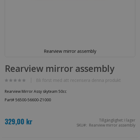
Rearview mirror assembly
Hoppa
till
Rearview mirror assembly
början
av
bildgalleriet
Bli först med att recensera denna produkt
Rearview Mirror Assy skyteam 50cc
Part# 56500-56600-Z1000
329,00 kr
Tillgänglighet:
I lager
SKU
Rearview mirror assembly