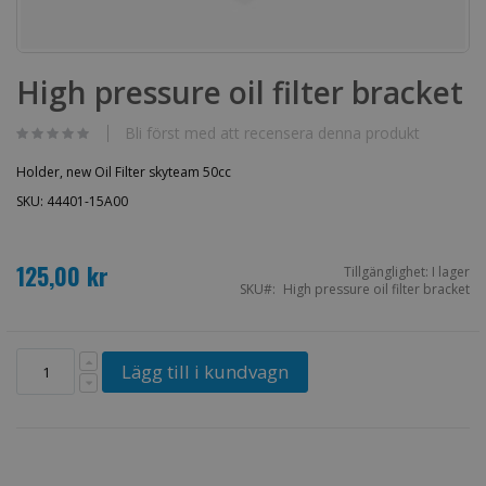
Hoppa
till
High pressure oil filter bracket
början
av
bildgalleriet
Bli först med att recensera denna produkt
Holder, new Oil Filter skyteam 50cc
SKU: 44401-15A00
125,00 kr
Tillgänglighet:
I lager
SKU
High pressure oil filter bracket
Lägg till i kundvagn