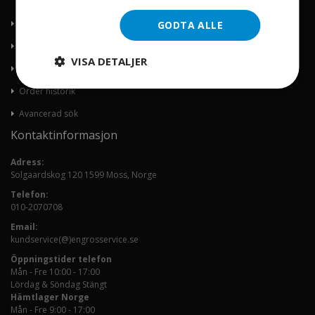
Om oss
GODTA ALLE
Kontakta oss
VISA DETALJER
Mitt konto
Order historik
Avancerad sök
Kontaktinformasjon
Adress:
Solgaardskog 120 1599 Moss, Norge
Telefon:
010-2070708
Email:
kundservice(@)engrosservice.se
Öppningstider telefon
Mån - Fre 10:00 - 17:00
Lördag & Söndag Stängt
Hämtlager Norge
Mån - Fre 9:00 - 17:00