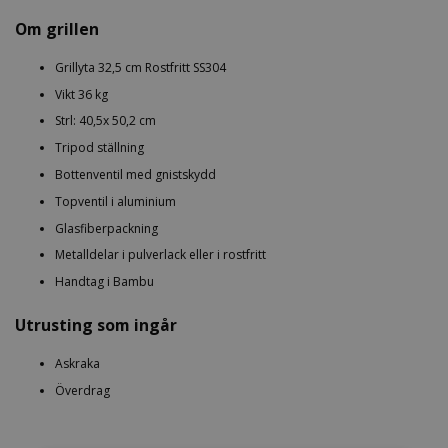
Om grillen
Grillyta 32,5 cm Rostfritt SS304
Vikt 36 kg
Strl: 40,5x 50,2 cm
Tripod ställning
Bottenventil med gnistskydd
Topventil i aluminium
Glasfiberpackning
Metalldelar i pulverlack eller i rostfritt
Handtag i Bambu
Utrusting som ingår
Askraka
Överdrag