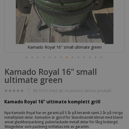
Kamado Royal 16" small ultimate green
Hoppa
till
Kamado Royal 16" small
början
ultimate green
av
bildgalleriet
Bli först med att recensera denna produkt
Kamado Royal 16" ultimate komplett grill
Nya Kamado Royal har en garanti på 5 år på keramik samt 2 år på övriga
metall/plast delar. Kamadon är gjord för Skandinaviskt klimat med bland
annat glasfiberpackning, pulverlackade metall delar för lång livslängd.
Slitagedelar som packning omfattas inte av garantin.