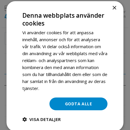
5 990,00 kr
×
Tillgänglighet:
I lager
Denna webbplats använder
4 990,00 kr
Special
SKU
Kamado 16 small green
Price
cookies
Vi använder cookies för att anpassa
Lägg till i kundvagn
innehåll, annonser och för att analysera
vår trafik. Vi delar också information om
din användning av vår webbplats med våra
reklam- och analyspartners som kan
kombinera den med annan information
som du har tillhandahållit dem eller som de
uppgifter
har samlat in från din användning av deras
tjänster.
Läs mer
Kamado Royal 16" ultimate
GODTA ALLE
Mer information
VISA DETALJER
Recensioner