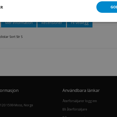
Hjelm Rockstar Sort Str S
ER
GO
Mer information
Recensioner
Fil vedlegg
kstar Sort Str S
formasjon
Användbara länkar
Återförsäljarer logg inn
 120 1599 Moss, Norge
Bli återförsäljare