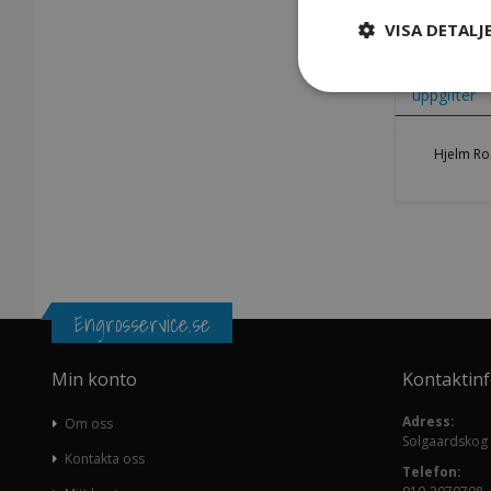
VISA DETALJ
Hoppa
till
början
uppgifter
av
bildgalleriet
Hjelm Roc
Engrosservice.se
Min konto
Kontaktin
Adress:
Om oss
Solgaardskog
Kontakta oss
Telefon: