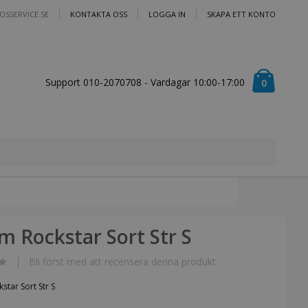
OSSERVICE.SE
KONTAKTA OSS
LOGGA IN
SKAPA ETT KONTO
Cart
Support 010-2070708 - Vardagar 10:00-17:00
artiklar
0
m Rockstar Sort Str S
Bli först med att recensera denna produkt
star Sort Str S