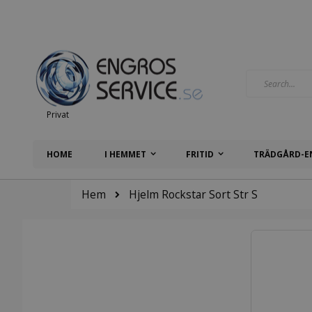
Hoppa
till
innehållet
Search
Privat
HOME
I HEMMET
FRITID
TRÄDGÅRD-E
Hem
Hjelm Rockstar Sort Str S
Hoppa
till
slutet
av
bildgalleriet