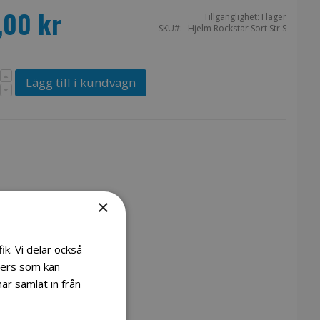
,00 kr
Tillgänglighet:
I lager
SKU
Hjelm Rockstar Sort Str S
Lägg till i kundvagn
×
ik. Vi delar också
ners som kan
ar samlat in från