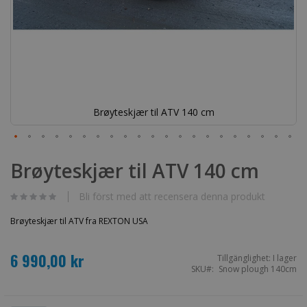
Brøyteskjær til ATV 140 cm
Hoppa
till
Brøyteskjær til ATV 140 cm
början
av
bildgalleriet
Bli först med att recensera denna produkt
Brøyteskjær til ATV fra REXTON USA
6 990,00 kr
Tillgänglighet:
I lager
SKU
Snow plough 140cm