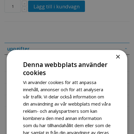
Lägg till i kundvagn
uppgifter
×
Denna webbplats använder
Brøyteskjær til ATV fra REXTON USA
cookies
Mer information
Vi använder cookies för att anpassa
Recensioner
innehåll, annonser och för att analysera
vår trafik. Vi delar också information om
Fil vedlegg
din användning av vår webbplats med våra
reklam- och analyspartners som kan
kombinera den med annan information
som du har tillhandahållit dem eller som de
har samlat in från din användning av deras