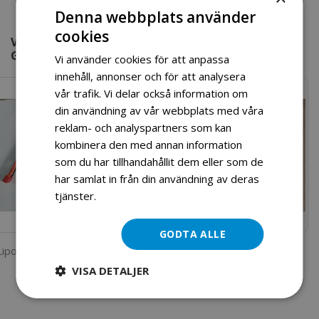
Denna webbplats använder
cookies
VI HITTADE ANDRA PRODUKTER DU KANSKE
GILLAR!
Vi använder cookies för att anpassa
innehåll, annonser och för att analysera
vår trafik. Vi delar också information om
din användning av vår webbplats med våra
reklam- och analyspartners som kan
kombinera den med annan information
som du har tillhandahållit dem eller som de
har samlat in från din användning av deras
tjänster.
Läs mer
GODTA ALLE
Lipo Batteri 11,1v 30c 3500mAH T-kontakt
Lipo lader til RC-bil Reely
VISA DETALJER
629,00 kr
329,00 kr