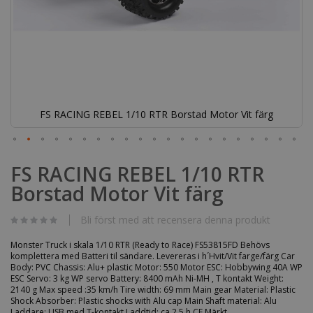
FS RACING REBEL 1/10 RTR Borstad Motor Vit färg
Hoppa
till
FS RACING REBEL 1/10 RTR
början
Borstad Motor Vit färg
av
bildgalleriet
Bli först med att recensera denna produkt
Monster Truck i skala 1/10 RTR (Ready to Race) FS53815FD Behövs
komplettera med Batteri til sändare. Levereras i h´Hvit/Vit farge/färg Car
Body: PVC Chassis: Alu+ plastic Motor: 550 Motor ESC: Hobbywing 40A WP
ESC Servo: 3 kg WP servo Battery: 8400 mAh Ni-MH , T kontakt Weight:
2140 g Max speed :35 km/h Tire width: 69 mm Main gear Material: Plastic
Shock Absorber: Plastic shocks with Alu cap Main Shaft material: Alu
Laddare: USB med T-kontakt Laddtid: ca 2,5 h CE Märkt