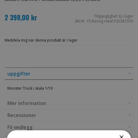
2 398,00 kr
Tillgänglighet:
Ej i lager
SKU
FS Racing rebel FS53815FD
Meddela mig när denna produkt är i lager
uppgifter
Monster Truck i skala 1/10
Mer information
Recensioner
Fil vedlegg
×