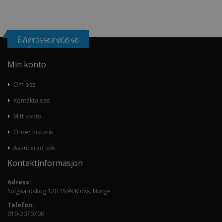
Engrosservice.se
Min konto
Om oss
Kontakta oss
Mitt konto
Order historik
Avancerad sök
Kontaktinformasjon
Adress:
Solgaardskog 120 1599 Moss, Norge
Telefon:
010-2070708