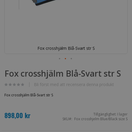
Fox crosshjälm Blå-Svart str S
Hoppa
till
Fox crosshjälm Blå-Svart str S
början
av
bildgalleriet
Bli först med att recensera denna produkt
Fox crosshjälm Blå-Svart str S
898,00 kr
Tillgänglighet:
I lager
SKU
Fox crosshjelm Blue/Black size S