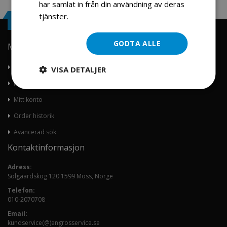
har samlat in från din användning av deras
tjänster.
Läs mer
Engrosservice.se
GODTA ALLE
Min konto
Om oss
VISA DETALJER
Kontakta oss
Mitt konto
Order historik
Avancerad sök
Kontaktinformasjon
Adress:
Solgaardskog 120 1599 Moss, Norge
Telefon:
010-2070708
Email:
kundservice(@)engrosservice.se