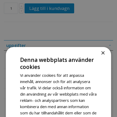
Lägg till i kundvagn
uppgifter
×
Denna webbplats använder
Fox crosshjälm Blå-Svart str S
cookies
Mer information
Vi använder cookies för att anpassa
innehåll, annonser och för att analysera
Recensioner
vår trafik. Vi delar också information om
Fil vedlegg
din användning av vår webbplats med våra
reklam- och analyspartners som kan
kombinera den med annan information
som du har tillhandahållit dem eller som de