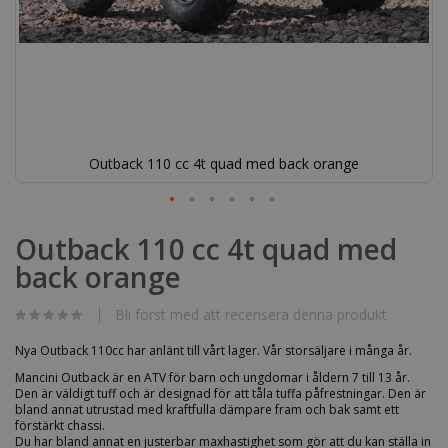
Outback 110 cc 4t quad med back orange
Hoppa
till
Outback 110 cc 4t quad med
början
back orange
av
bildgalleriet
Bli först med att recensera denna produkt
Nya Outback 110cc har anlänt till vårt lager. Vår storsäljare i många år.
Mancini Outback är en ATV för barn och ungdomar i åldern 7 till 13 år.
Den är väldigt tuff och är designad för att tåla tuffa påfrestningar. Den är
bland annat utrustad med kraftfulla dämpare fram och bak samt ett
förstärkt chassi.
Du har bland annat en justerbar maxhastighet som gör att du kan ställa in