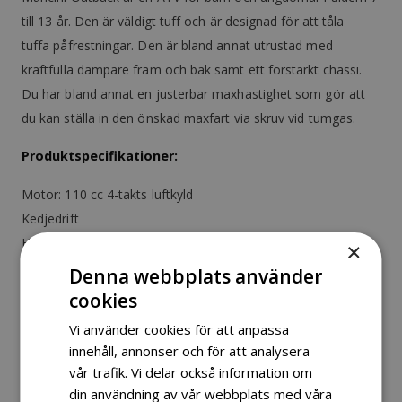
till 13 år. Den är väldigt tuff och är designad för att tåla
tuffa påfrestningar. Den är bland annat utrustad med
kraftfulla dämpare fram och bak samt ett förstärkt chassi.
Du har bland annat en justerbar maxhastighet som gör att
du kan ställa in den önskad maxfart via skruv vid tumgas.
Produktspecifikationer:
Motor: 110 cc 4-takts luftkyld
Kedjedrift
Helautomatisk växellåda utan koppling
×
Max KW: 4,2 / 7 000 kW / r / min
Denna webbplats använder
Max vridmoment: 4,8 / 6 500 N.m / r / min
cookies
Bränsletank: 3,2L
Vi använder cookies för att anpassa
Elstart
innehåll, annonser och för att analysera
Dödmans grepps funktion
vår trafik. Vi delar också information om
Maxhastighet ca 65 km/h
din användning av vår webbplats med våra