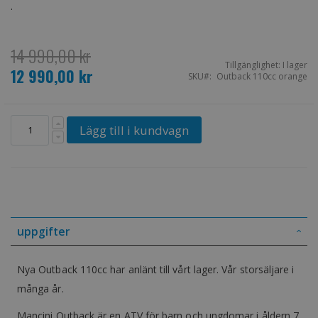
.
14 990,00 kr
Tillgänglighet:
I lager
12 990,00 kr
Special
SKU
Outback 110cc orange
Price
Lägg till i kundvagn
uppgifter
Nya Outback 110cc har anlänt till vårt lager. Vår storsäljare i
många år.
Mancini Outback är en ATV för barn och ungdomar i åldern 7