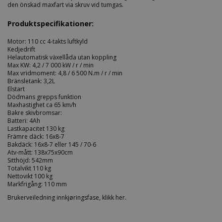
den önskad maxfart via skruv vid tumgas.
Produktspecifikationer:
Motor: 110 cc 4-takts luftkyld
Kedjedrift
Helautomatisk växellåda utan koppling
Max KW: 4,2 / 7 000 kW / r / min
Max vridmoment: 4,8 / 6 500 N.m / r / min
Bränsletank: 3,2L
Elstart
Dödmans grepps funktion
Maxhastighet ca 65 km/h
Bakre skivbromsar:
Batteri: 4Ah
Lastkapacitet 130 kg
Främre däck: 16x8-7
Bakdäck: 16x8-7 eller 145 / 70-6
Atv-mått: 138x75x90cm
Sitthöjd: 542mm
Totalvikt 110 kg
Nettovikt 100 kg
Markfrigång: 110 mm
Brukerveiledning innkjøringsfase, klikk her.