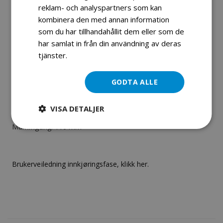
Bakre skivbromsar:
reklam- och analyspartners som kan
kombinera den med annan information
Batteri: 4Ah
som du har tillhandahållit dem eller som de
Lastkapacitet 130 kg
har samlat in från din användning av deras
Främre däck: 16x8-7
tjänster.
Läs mer
Bakdäck: 16x8-7 eller 145 / 70-6
Atv-mått: 138x75x90cm
GODTA ALLE
Sitthöjd: 542mm
Totalvikt 110 kg
VISA DETALJER
Nettovikt 100 kg
Markfrigång: 110 mm
Brukerveiledning innkjøringsfase, klikk her.