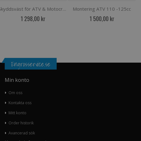
Skyddsväst för ATV & Motocross
Montering ATV 110 -125cc
1 298,00 kr
1 500,00 kr
Engrosservice.se
Min konto
Om oss
Kontakta oss
Mitt konto
Order historik
Avancerad sök