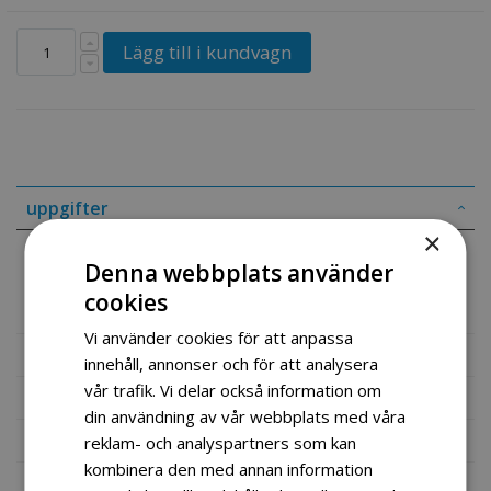
Lägg till i kundvagn
uppgifter
×
Produkt Informasjon
Aropa motorsykkelhjelm
Denna webbplats använder
Helsort Størrelse M-57-58 ECE godkjent hjelm
cookies
Vi använder cookies för att anpassa
Mer information
innehåll, annonser och för att analysera
vår trafik. Vi delar också information om
Recensioner
din användning av vår webbplats med våra
Fil vedlegg
reklam- och analyspartners som kan
kombinera den med annan information