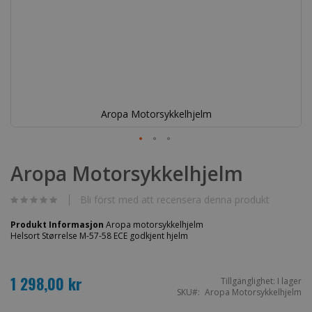
Aropa Motorsykkelhjelm
Hoppa
till
Aropa Motorsykkelhjelm
början
av
bildgalleriet
Bli först med att recensera denna produkt
Produkt Informasjon
Aropa motorsykkelhjelm
Helsort Størrelse M-57-58 ECE godkjent hjelm
1 298,00 kr
Tillgänglighet:
I lager
SKU
Aropa Motorsykkelhjelm