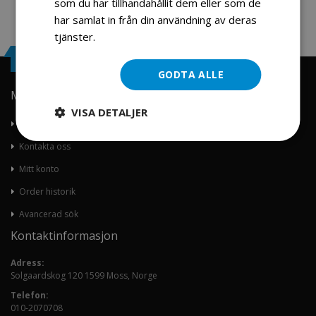
som du har tillhandahållit dem eller som de
har samlat in från din användning av deras
tjänster.
Läs mer
Engrosservice.se
GODTA ALLE
Min konto
VISA DETALJER
Om oss
Kontakta oss
Mitt konto
Order historik
Avancerad sök
Kontaktinformasjon
Adress:
Solgaardskog 120 1599 Moss, Norge
Telefon:
010-2070708