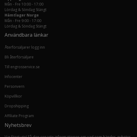
Mån - Fre 10:00 - 17:00
Lördag & Söndag Stängt
Hämtlager Norge
Mån - Fre 9:00 - 17:00
Lördag & Söndag Stängt
Användbara länkar
Återförsäljarer logg inn
Bli återförsäljare
Till engrosservice.se
Infocenter
Personvern
Köpvillkor
Dropshipping
Affiliate Program
Nyhetsbrev
Var först ute! Få den senaste informationen om vad som händer, nyheter