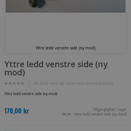
Yttre ledd venstre side (ny mod)
Hoppa
till
Yttre ledd venstre side (ny
början
mod)
av
bildgalleriet
Bli först med att recensera denna produkt
Yttre ledd venstre side (ny mod)
170,00 kr
Tillgänglighet:
I lager
SKU
Yttre ledd venstre side (ny mod)