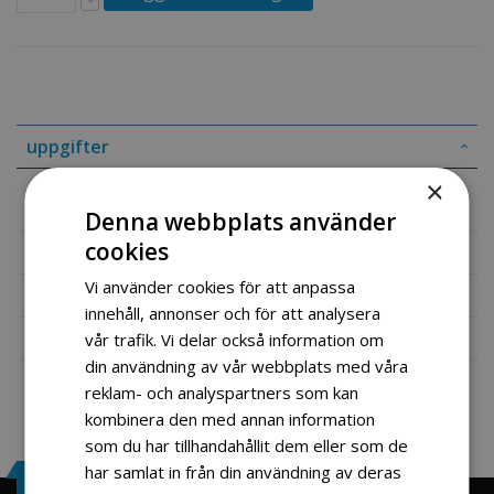
uppgifter
×
Yttre ledd høyre side (ny mod)
Denna webbplats använder
cookies
Mer information
Vi använder cookies för att anpassa
Recensioner
innehåll, annonser och för att analysera
Fil vedlegg
vår trafik. Vi delar också information om
din användning av vår webbplats med våra
reklam- och analyspartners som kan
kombinera den med annan information
som du har tillhandahållit dem eller som de
har samlat in från din användning av deras
Engrosservice.se