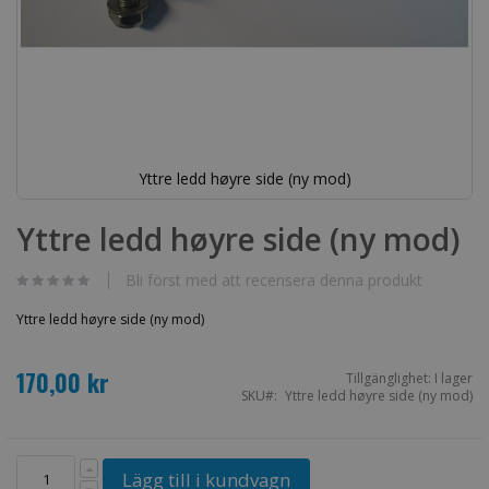
Yttre ledd høyre side (ny mod)
Hoppa
till
Yttre ledd høyre side (ny mod)
början
av
bildgalleriet
Bli först med att recensera denna produkt
Yttre ledd høyre side (ny mod)
170,00 kr
Tillgänglighet:
I lager
SKU
Yttre ledd høyre side (ny mod)
Lägg till i kundvagn