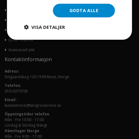
GODTA ALLE
Om oss
Kontakta oss
VISA DETALJER
Mitt konto
Order historik
Avancerad sök
Kontaktinformasjon
Adress:
Solgaardskog 120 1599 Moss, Norge
Telefon:
010-2070708
Email:
kundservice(@)engrosservice.se
Öppningstider telefon
Mån - Fre 10:00 - 17:00
Lördag & Söndag Stängt
Hämtlager Norge
Mån - Fre 9:00 - 17:00