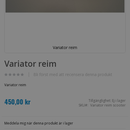
Variator reim
Hoppa
till
Variator reim
början
av
bildgalleriet
Bli först med att recensera denna produkt
Variator reim
450,00 kr
Tillgänglighet:
Ej i lager
SKU
Variator reim scooter
Meddela mig när denna produkt är i lager