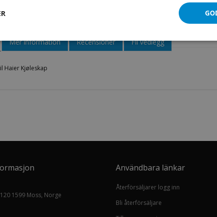
Vannventil Haier Kjøleskap
ER
GO
Mer information
Recensioner
Fil vedlegg
l Haier Kjøleskap
formasjon
Användbara länkar
Återförsäljarer logg inn
 120 1599 Moss, Norge
Bli återförsäljare