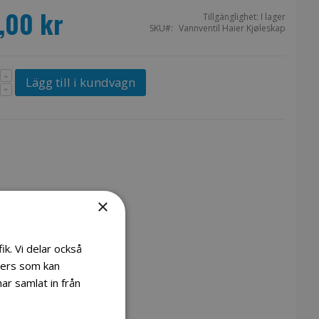
,00 kr
Tillgänglighet:
I lager
SKU
Vannventil Haier Kjøleskap
Lägg till i kundvagn
×
ik. Vi delar också
ners som kan
ar samlat in från