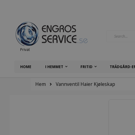
Hoppa
till
innehållet
Search
Privat
HOME
I HEMMET
FRITID
TRÄDGÅRD-E
Hem
Vannventil Haier Kjøleskap
Hoppa
till
slutet
av
bildgalleriet