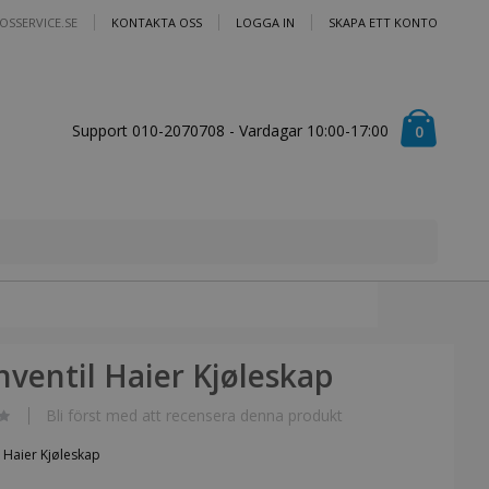
OSSERVICE.SE
KONTAKTA OSS
LOGGA IN
SKAPA ETT KONTO
Cart
Support 010-2070708 - Vardagar 10:00-17:00
artiklar
0
ventil Haier Kjøleskap
Bli först med att recensera denna produkt
 Haier Kjøleskap