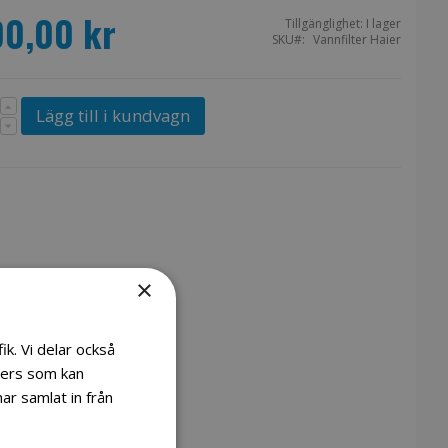
00,00 kr
Tillgänglighet:
I lager
SKU
Vannfilter Haier
Lägg till i kundvagn
×
ik. Vi delar också
ners som kan
ar samlat in från