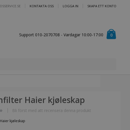
OSSERVICE.SE
KONTAKTA OSS
LOGGA IN
SKAPA ETT KONTO
Cart
Support 010-2070708 - Vardagar 10:00-17:00
artiklar
0
filter Haier kjøleskap
Bli först med att recensera denna produkt
 Haier kjøleskap