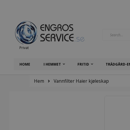
Hoppa
till
innehållet
Search
Privat
HOME
I HEMMET
FRITID
TRÄDGÅRD-E
Hem
Vannfilter Haier kjøleskap
Hoppa
till
slutet
av
bildgalleriet