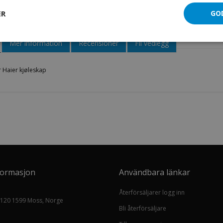
Vannfilter Haier kjøleskap
ER
GO
Mer information
Recensioner
Fil vedlegg
r Haier kjøleskap
formasjon
Användbara länkar
Återförsäljarer logg inn
 120 1599 Moss, Norge
Bli återförsäljare