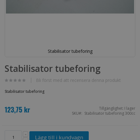
Stabilisator tubeforing
Hoppa
till
Stabilisator tubeforing
början
av
bildgalleriet
Bli först med att recensera denna produkt
Stabilisator tubeforing
123,75 kr
Tillgänglighet:
I lager
SKU
Stabilisator tubeforing 300cc
Lägg till i kundvagn