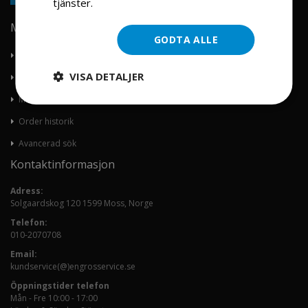
tjänster.
Läs mer
Min konto
GODTA ALLE
Om oss
VISA DETALJER
Kontakta oss
Mitt konto
Order historik
Avancerad sök
Kontaktinformasjon
Adress:
Solgaardskog 120 1599 Moss, Norge
Telefon:
010-2070708
Email:
kundservice(@)engrosservice.se
Öppningstider telefon
Mån - Fre 10:00 - 17:00