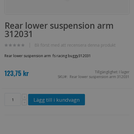
Hoppa
till
Rear lower suspension arm
början
312031
av
bildgalleriet
Bli först med att recensera denna produkt
Rear lower suspension arm fs racing buggy312031
123,75 kr
Tillgänglighet:
I lager
SKU
Rear lower suspension arm 312031
Lägg till i kundvagn