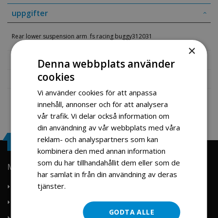
uppgifter
Rear lower suspension arm fs racing buggy312031
×
Mer information
Denna webbplats använder
cookies
Recensioner
Vi använder cookies för att anpassa
innehåll, annonser och för att analysera
vår trafik. Vi delar också information om
din användning av vår webbplats med våra
reklam- och analyspartners som kan
Engrosservice.se
kombinera den med annan information
som du har tillhandahållit dem eller som de
Min konto
har samlat in från din användning av deras
tjänster.
Läs mer
Om oss
Kontakta oss
GODTA ALLE
Mitt konto