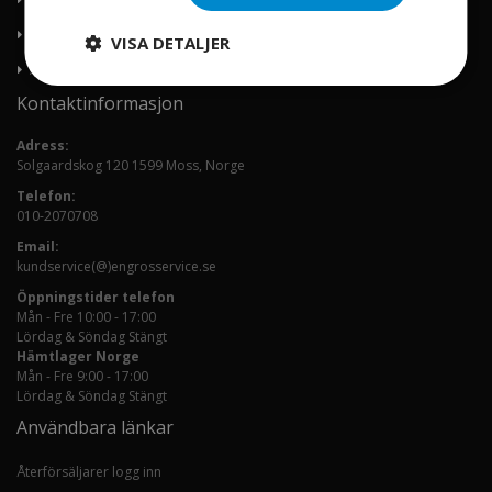
Order historik
VISA DETALJER
Avancerad sök
Kontaktinformasjon
Adress:
Solgaardskog 120 1599 Moss, Norge
Telefon:
010-2070708
Email:
kundservice(@)engrosservice.se
Öppningstider telefon
Mån - Fre 10:00 - 17:00
Lördag & Söndag Stängt
Hämtlager Norge
Mån - Fre 9:00 - 17:00
Lördag & Söndag Stängt
Användbara länkar
Återförsäljarer logg inn