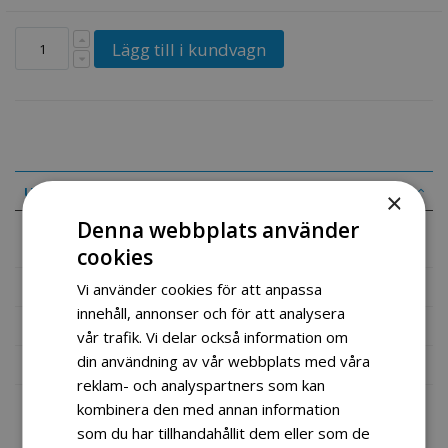
Lägg till i kundvagn
uppgifter
×
Denna webbplats använder
6.5 HK snøfreser-motor 19mm aksling
cookies
Mer information
Vi använder cookies för att anpassa
innehåll, annonser och för att analysera
Recensioner
vår trafik. Vi delar också information om
din användning av vår webbplats med våra
Fil vedlegg
reklam- och analyspartners som kan
kombinera den med annan information
som du har tillhandahållit dem eller som de