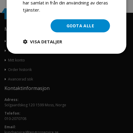
har samlat in från din användning av deras
tjänster.
Läs mer
Engrosservice.se
GODTA ALLE
Min konto
VISA DETALJER
Om oss
Kontakta oss
Mitt konto
Order historik
Avancerad sök
Kontaktinformasjon
Adress:
Solgaardskog 120 1599 Moss, Norge
Telefon:
010-2070708
Email:
kundservice(@)engrosservice.se