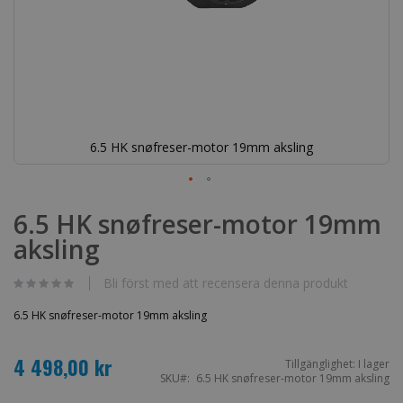
6.5 HK snøfreser-motor 19mm aksling
Hoppa
till
6.5 HK snøfreser-motor 19mm
början
aksling
av
bildgalleriet
Bli först med att recensera denna produkt
6.5 HK snøfreser-motor 19mm aksling
4 498,00 kr
Tillgänglighet:
I lager
SKU
6.5 HK snøfreser-motor 19mm aksling