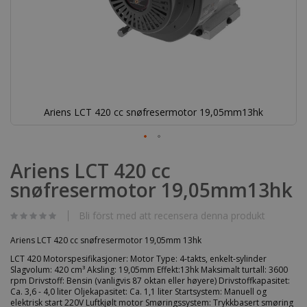
Ariens LCT 420 cc snøfresermotor 19,05mm13hk
Hoppa
till
Ariens LCT 420 cc
början
snøfresermotor 19,05mm13hk
av
bildgalleriet
Bli först med att recensera denna produkt
Ariens LCT 420 cc snøfresermotor 19,05mm 13hk
LCT 420 Motorspesifikasjoner: Motor Type: 4-takts, enkelt-sylinder
Slagvolum: 420 cm³ Aksling: 19,05mm Effekt:13hk Maksimalt turtall: 3600
rpm Drivstoff: Bensin (vanligvis 87 oktan eller høyere) Drivstoffkapasitet:
Ca. 3,6 - 4,0 liter Oljekapasitet: Ca. 1,1 liter Startsystem: Manuell og
elektrisk start 220V Luftkjølt motor Smøringssystem: Trykkbasert smøring