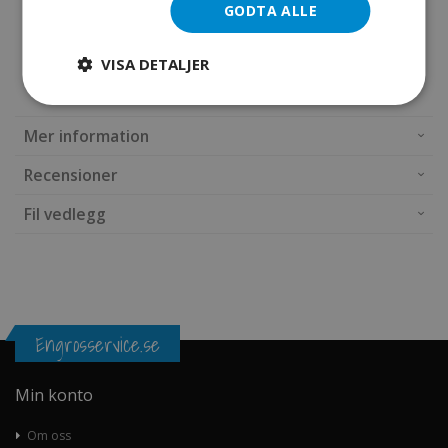
under kalde vinterforhold, noe som er avgjørende når du
GODTA ALLE
står ute i kulden og har behov for at utstyret fungerer uten
problemer. Med lavt drivstofforbruk og lave utslipp gir LCT
VISA DETALJER
420 en balansert løsning for både ytelse og miljøhensyn.
Mer information
Recensioner
Fil vedlegg
Engrosservice.se
Min konto
Om oss