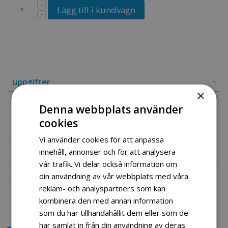
Lägg till i kundvagn
uppgifter
×
Clutch komplett moped scootere
Denna webbplats använder
cookies
Mer information
Vi använder cookies för att anpassa
Recensioner
innehåll, annonser och för att analysera
vår trafik. Vi delar också information om
Fil vedlegg
din användning av vår webbplats med våra
reklam- och analyspartners som kan
kombinera den med annan information
som du har tillhandahållit dem eller som de
har samlat in från din användning av deras