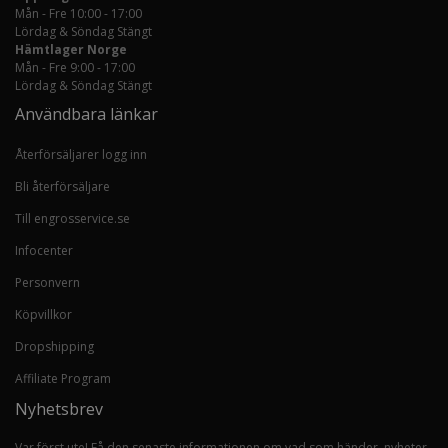
Mån - Fre 10:00 - 17:00
Lördag & Söndag Stängt
Hämtlager Norge
Mån - Fre 9:00 - 17:00
Lördag & Söndag Stängt
Användbara länkar
Återförsäljarer logg inn
Bli återförsäljare
Till engrosservice.se
Infocenter
Personvern
Köpvillkor
Dropshipping
Affiliate Program
Nyhetsbrev
Var först ute! Få den senaste informationen om vad som händer, nyheter