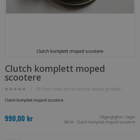
Clutch komplett moped scootere
Hoppa
till
Clutch komplett moped
början
scootere
av
bildgalleriet
Bli först med att recensera denna produkt
Clutch komplett moped scootere
990,00 kr
Tillgänglighet:
I lager
SKU
Clutch komplett moped scootere