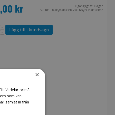
,00 kr
Tillgänglighet:
I lager
SKU
Beskyttelsesdeksel høyre bak 300cc
Lägg till i kundvagn
×
ik. Vi delar också
ners som kan
ar samlat in från