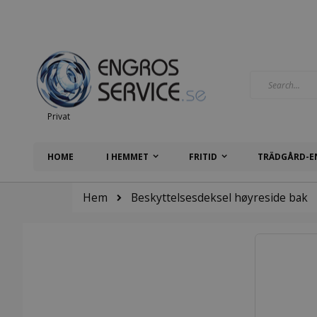
Hoppa
till
innehållet
Search
Privat
HOME
I HEMMET
FRITID
TRÄDGÅRD-E
Hem
Beskyttelsesdeksel høyreside bak
Hoppa
till
slutet
av
bildgalleriet