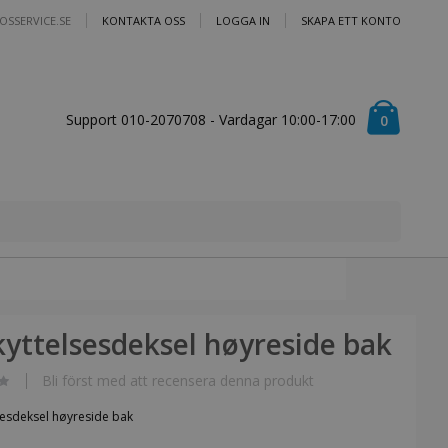
OSSERVICE.SE
KONTAKTA OSS
LOGGA IN
SKAPA ETT KONTO
Cart
Support 010-2070708 - Vardagar 10:00-17:00
artiklar
0
yttelsesdeksel høyreside bak
Bli först med att recensera denna produkt
sesdeksel høyreside bak