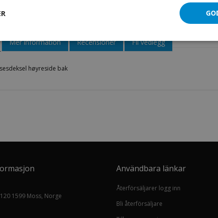
Beskyttelsesdeksel høyreside bak
ER
GO
Mer information
Recensioner
Fil vedlegg
lsesdeksel høyreside bak
formasjon
Användbara länkar
Återförsäljarer logg inn
 120 1599 Moss, Norge
Bli återförsäljare