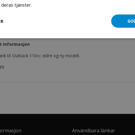
 deras tjänster.
Läs mer
Bensintank (110cc)
ER
GO
Mer information
Recensioner
Fil vedlegg
t informasjon
ank til Outback 110cc eldre og ny modell.
45l
formasjon
Användbara länkar