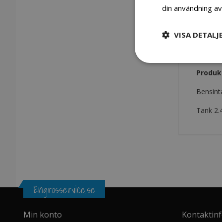
din användning av
Hoppa
till
VISA DETALJ
början
uppgifter
av
bildgalleriet
Produk
Bensint
Tank 2.
Engrosservice.se
Min konto
Kontaktin