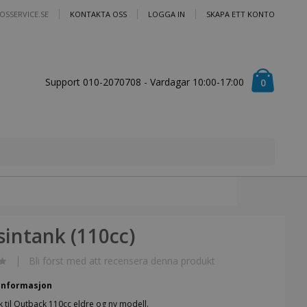
OSSERVICE.SE
KONTAKTA OSS
LOGGA IN
SKAPA ETT KONTO
Cart
Support 010-2070708 - Vardagar 10:00-17:00
artiklar
0
intank (110cc)
Bli först med att recensera denna produkt
informasjon
 til Outback 110cc eldre og ny modell.