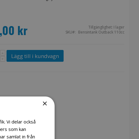
,00 kr
Tillgänglighet:
I lager
SKU
Bensintank Outback 110cc
Lägg till i kundvagn
×
ik. Vi delar också
ners som kan
ar samlat in från