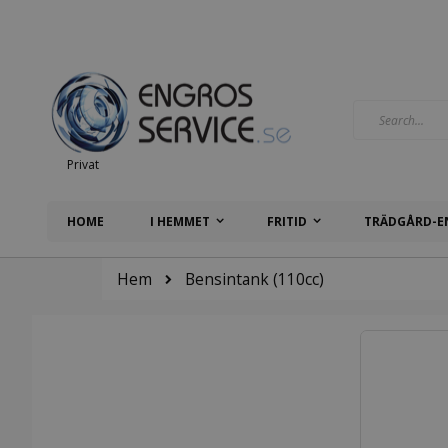
Hoppa
till
innehållet
Search
Privat
HOME
I HEMMET
FRITID
TRÄDGÅRD-E
Hem
Bensintank (110cc)
Hoppa
till
slutet
av
bildgalleriet