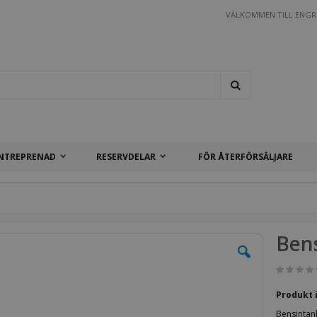
VÄLKOMMEN TILL ENGR
Search
NTREPRENAD
RESERVDELAR
FÖR ÅTERFÖRSÄLJARE
Bens
Produkt 
Bensintank