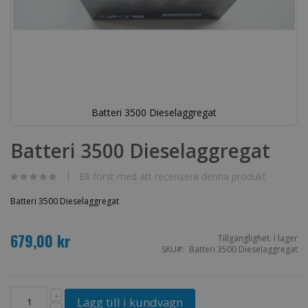
Batteri 3500 Dieselaggregat
Hoppa
till
Batteri 3500 Dieselaggregat
början
av
bildgalleriet
Bli först med att recensera denna produkt
Batteri 3500 Dieselaggregat
679,00 kr
Tillgänglighet:
I lager
SKU
Batteri 3500 Dieselaggregat
Lägg till i kundvagn