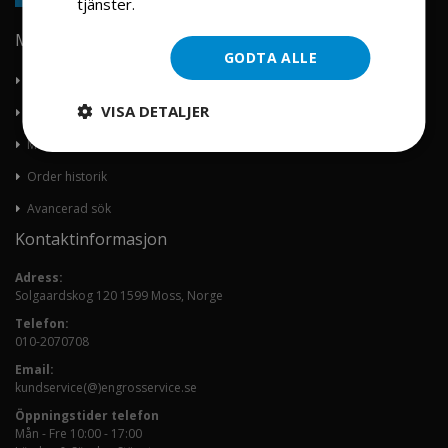
tjänster.
Läs mer
Min konto
GODTA ALLE
Om oss
VISA DETALJER
Kontakta oss
Mitt konto
Order historik
Avancerad sök
Kontaktinformasjon
Adress:
Solgaardskog 120 1599 Moss, Norge
Telefon:
010-2070708
Email:
kundservice(@)engrosservice.se
Öppningstider telefon
Mån - Fre 10:00 - 17:00