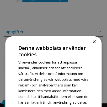
uppgifter
×
Batteri 3500 Dieselaggregat
Denna webbplats använder
cookies
Mer information
Vi använder cookies för att anpassa
Recensioner
innehåll, annonser och för att analysera
Fil vedlegg
vår trafik. Vi delar också information om
din användning av vår webbplats med våra
reklam- och analyspartners som kan
kombinera den med annan information
som du har tillhandahållit dem eller som de
har samlat in från din användning av deras
Engrosservice.se