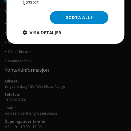
tjänster.
Läs mer
Min konto
GODTA ALLE
Om oss
VISA DETALJER
Kontakta oss
Mitt konto
Order historik
Avancerad sök
Kontaktinformasjon
Adress:
Solgaardskog 120 1599 Moss, Norge
Telefon:
010-2070708
Email:
kundservice(@)engrosservice.se
Öppningstider telefon
Mån - Fre 10:00 - 17:00