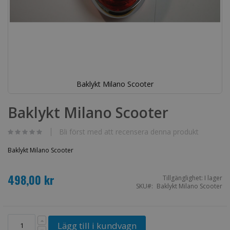
Baklykt Milano Scooter
Hoppa
till
Baklykt Milano Scooter
början
av
bildgalleriet
Bli först med att recensera denna produkt
Baklykt Milano Scooter
498,00 kr
Tillgänglighet:
I lager
SKU
Baklykt Milano Scooter
Lägg till i kundvagn