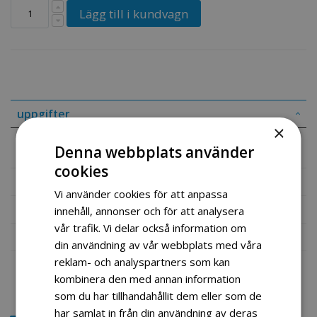
Lägg till i kundvagn
uppgifter
×
Tennspole til 4 takt ATV 50-110cc
Denna webbplats använder
cookies
Mer information
Vi använder cookies för att anpassa
Recensioner
innehåll, annonser och för att analysera
vår trafik. Vi delar också information om
Fil vedlegg
din användning av vår webbplats med våra
reklam- och analyspartners som kan
kombinera den med annan information
som du har tillhandahållit dem eller som de
har samlat in från din användning av deras