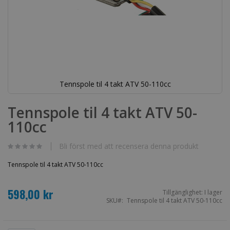
Tennspole til 4 takt ATV 50-110cc
Hoppa
till
Tennspole til 4 takt ATV 50-
början
110cc
av
bildgalleriet
Bli först med att recensera denna produkt
Tennspole til 4 takt ATV 50-110cc
598,00 kr
Tillgänglighet:
I lager
SKU
Tennspole til 4 takt ATV 50-110cc