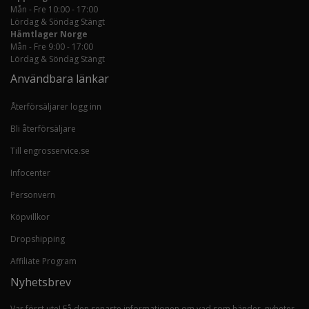
Mån - Fre 10:00 - 17:00
Lördag & Söndag Stängt
Hämtlager Norge
Mån - Fre 9:00 - 17:00
Lördag & Söndag Stängt
Användbara länkar
Återförsäljarer logg inn
Bli återförsäljare
Till engrosservice.se
Infocenter
Personvern
Köpvillkor
Dropshipping
Affiliate Program
Nyhetsbrev
Var först ute! Få den senaste informationen om vad som händer, nyheter