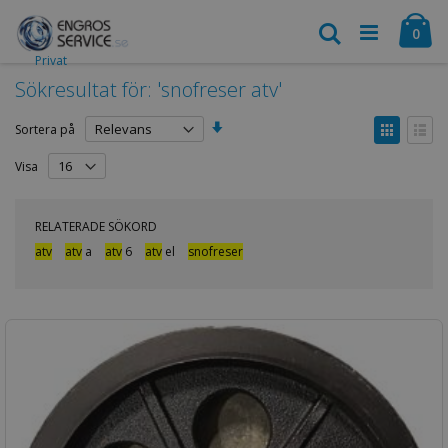
Hoppa
Ca
till
Search
arti
0
innehållet
Privat
Sökresultat för: 'snofreser atv'
Sätt
Visa
Sortera på
stigande
som
sortering
Rutnät
Listv
Visa
RELATERADE SÖKORD
atv
atv
a
atv
6
atv
el
snofreser