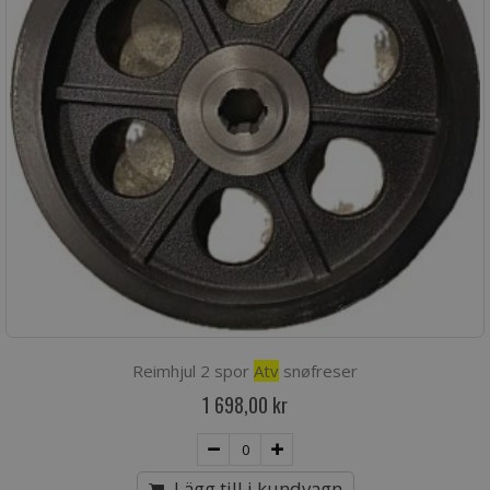
Reimhjul 2 spor
Atv
snøfreser
1 698,00 kr
Lägg till i kundvagn