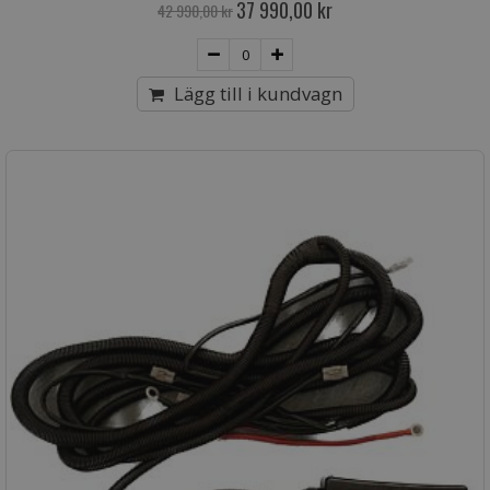
Special
37 990,00 kr
42 990,00 kr
Price
Lägg till i kundvagn