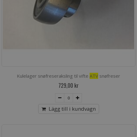
Kulelager snøfreseraksling til vifte
ATV
snøfreser
729,00 kr
Lägg till i kundvagn