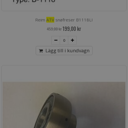
Reim
ATV
snøfreser B1118LI
Special
199,00 kr
459,00 kr
Price
Lägg till i kundvagn