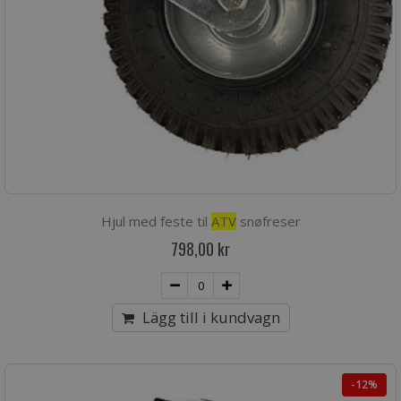
Hjul med feste til
ATV
snøfreser
798,00 kr
Lägg till i kundvagn
-12%