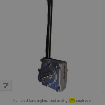
Filter
Komplett kardanghus med aksling
ATV
snøfreser