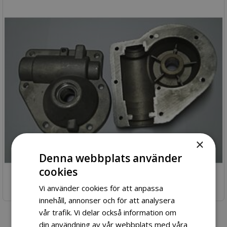
×
Denna webbplats använder
cookies
Vi använder cookies för att anpassa
innehåll, annonser och för att analysera
vår trafik. Vi delar också information om
Kardanghus skovle Snowpro
Atv
snøfreser
din användning av vår webbplats med våra