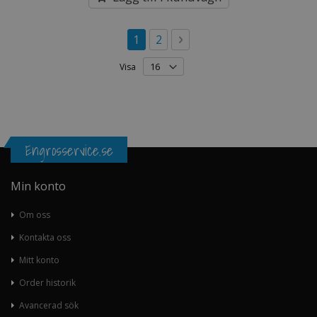
Sida
You're currently reading page
Sida
Sida
Nästa
1
2
Visa
Engrosservice.se
Min konto
Om oss
Kontakta oss
Mitt konto
Order historik
Avancerad sök