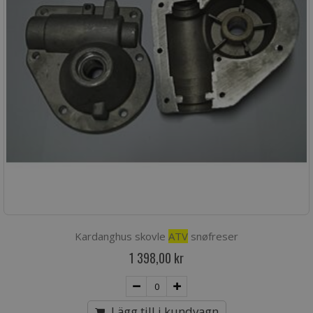
Kardanghus skovle
ATV
snøfreser
1 398,00 kr
Lägg till i kundvagn