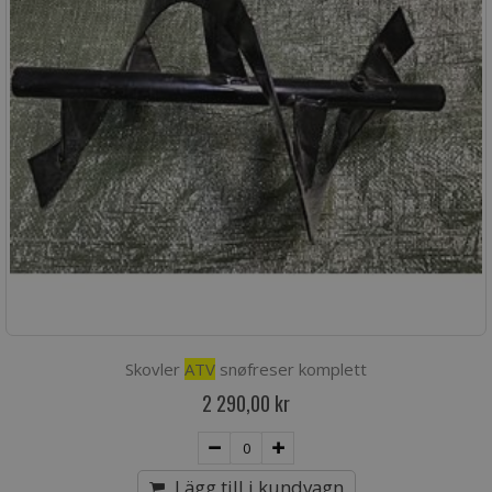
Skovler
ATV
snøfreser komplett
2 290,00 kr
Lägg till i kundvagn