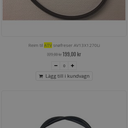
Reim til
ATV
snøfreser AV13X1270Li
Special
199,00 kr
329,00 kr
Price
Lägg till i kundvagn